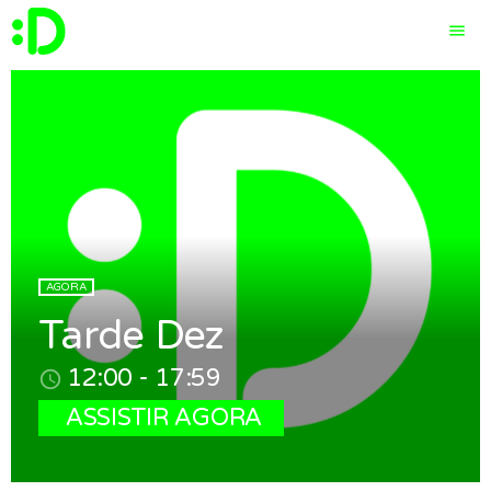
menu
close
EQUIPE
PROGRAMAÇÃO
AGORA
PROMOÇÕES
Tarde Dez
VÍDEOS
12:00 - 17:59
access_time
ASSISTIR AGORA
EVENTOS