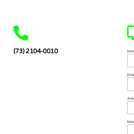
(73) 2104-0010
No
Ema
Ass
Me