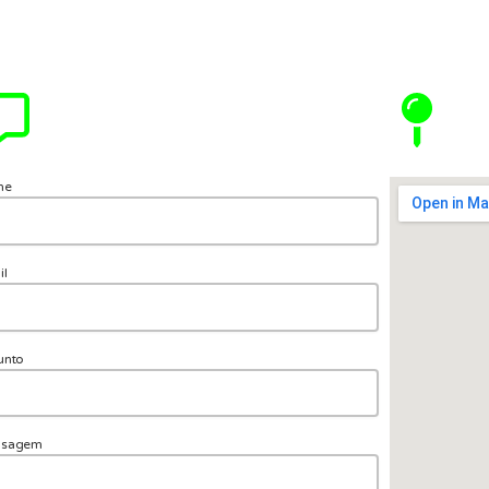
me
il
unto
nsagem